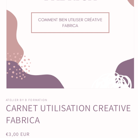
Ouvrir
le
média
ATELIER BY B FORMATION
CARNET UTILISATION CREATIVE
1
dans
une
FABRICA
fenêtre
modale
Prix
€3,00 EUR