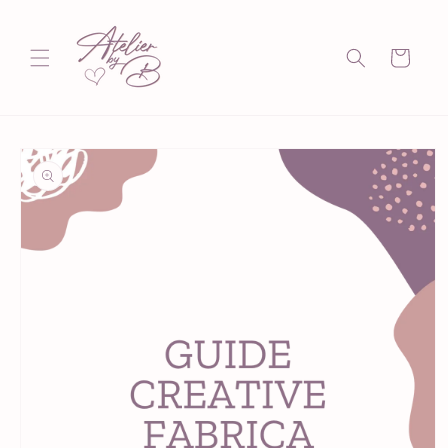
et passer
au
contenu
Panier
Passer aux
informations
produits