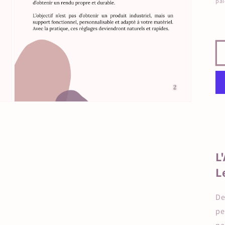
pa
L
L
De
pe