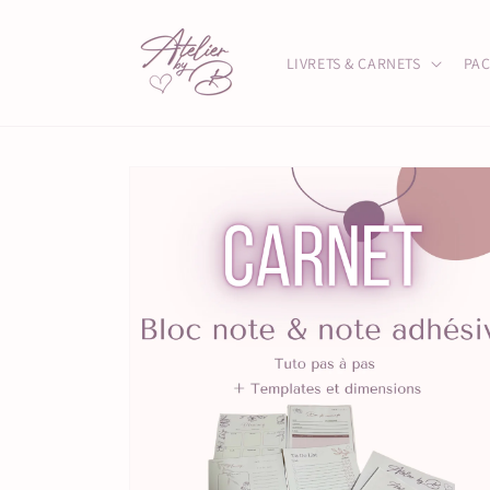
et passer
au
contenu
LIVRETS & CARNETS
PAC
Passer aux
informations
produits