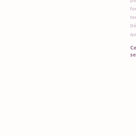
pa
fo
te
Dé
qu
Ce
se